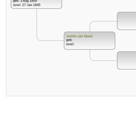
geb. 3 Aug 1809
overl. 27 Jan 1845
Judith van Marle
geb.
overl.