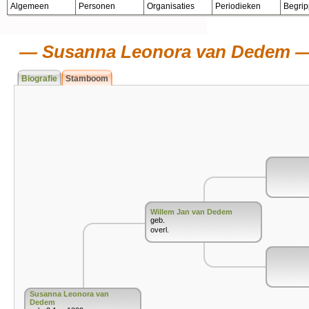
Algemeen
Personen
Organisaties
Periodieken
Begri
Susanna Leonora van Dedem
Biografie
Stamboom
Willem Jan van Dedem
geb.
overl.
Susanna Leonora van
Dedem