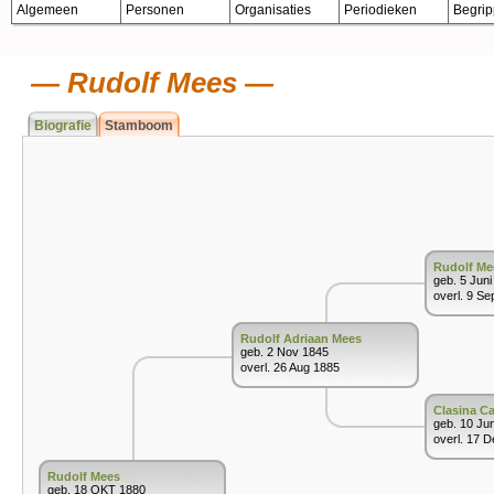
Algemeen
Personen
Organisaties
Periodieken
Begri
Rudolf Mees
Biografie
Stamboom
Rudolf Me
geb. 5 Juni
overl. 9 Se
Rudolf Adriaan Mees
geb. 2 Nov 1845
overl. 26 Aug 1885
Clasina C
geb. 10 Ju
overl. 17 
Rudolf Mees
geb. 18 OKT 1880