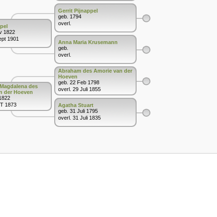
Gerrit Pijnappel
geb. 1794
overl.
pel
v 1822
ept 1901
Anna Maria Krusemann
geb.
overl.
Abraham des Amorie van der
Hoeven
geb. 22 Feb 1798
Magdalena des
overl. 29 Juli 1855
n der Hoeven
 1822
KT 1873
Agatha Stuart
geb. 31 Juli 1795
overl. 31 Juli 1835