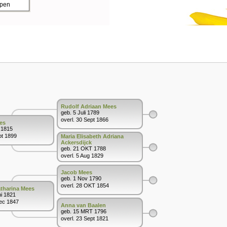
ppen
Rudolf Adriaan Mees
geb. 5 Juli 1789
overl. 30 Sept 1866
es
 1815
pt 1899
Maria Elisabeth Adriana
Ackersdijck
geb. 21 OKT 1788
overl. 5 Aug 1829
Jacob Mees
geb. 1 Nov 1790
overl. 28 OKT 1854
atharina Mees
ni 1821
Dec 1847
Anna van Baalen
geb. 15 MRT 1796
overl. 23 Sept 1821