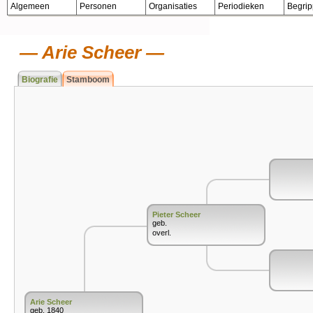
Algemeen
Personen
Organisaties
Periodieken
Begri
Arie Scheer
Biografie
Stamboom
Pieter Scheer
geb.
overl.
Arie Scheer
geb. 1840