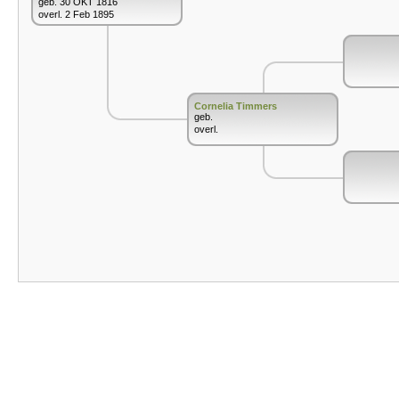
geb. 30 OKT 1816
overl. 2 Feb 1895
Cornelia Timmers
geb.
overl.