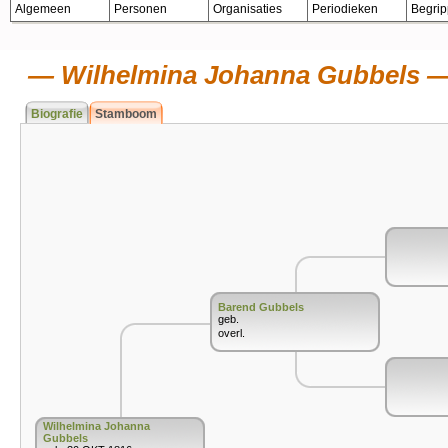
Algemeen
Personen
Organisaties
Periodieken
Begri
Wilhelmina Johanna Gubbels
Biografie
Stamboom
Barend Gubbels
geb.
overl.
Wilhelmina Johanna
Gubbels