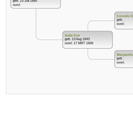
geb. 23 Juli 1885
overl.
Cornelis 
geb.
overl.
Aafje Kok
geb. 13 Aug 1843
overl. 17 MRT 1909
Margareth
geb.
overl.