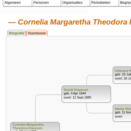
Algemeen
Personen
Organisaties
Periodieken
Begri
Cornelia Margaretha Theodora 
Biografie
Stamboom
IJsbrand 
geb. 25 Jul
overl. 26 J
Daniël Klaassen
geb. 4 Apr 1844
overl. 12 Sept 1885
Martje Slu
geb. 11 No
overl.
Cornelia Margaretha
Theodora Klaassen