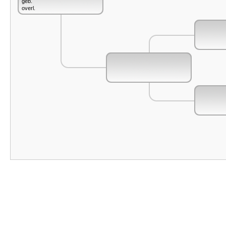
geb.
overl.