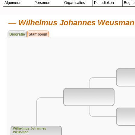
Algemeen
Personen
Organisaties
Periodieken
Begri
Wilhelmus Johannes Weusman
Biografie
Stamboom
Wilhelmus Johannes
Weusman