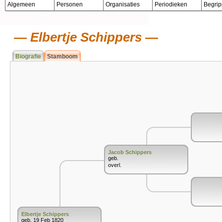
Algemeen
Personen
Organisaties
Periodieken
Begri
Elbertje Schippers
Biografie
Stamboom
Jacob Schippers
geb.
overl.
Elbertje Schippers
geb. 19 Feb 1820