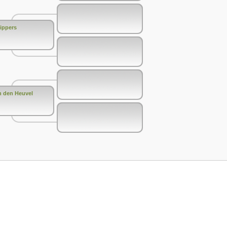
ippers
n den Heuvel