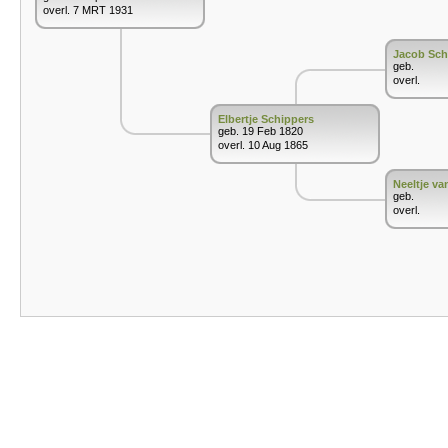
overl. 7 MRT 1931
Jacob Sch
geb.
overl.
Elbertje Schippers
geb. 19 Feb 1820
overl. 10 Aug 1865
Neeltje va
geb.
overl.