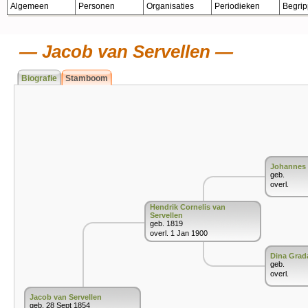
Algemeen
Personen
Organisaties
Periodieken
Begri
Jacob van Servellen
Biografie
Stamboom
Johannes 
geb.
overl.
Hendrik Cornelis van
Servellen
geb. 1819
overl. 1 Jan 1900
Dina Gra
geb.
overl.
Jacob van Servellen
geb. 28 Sept 1854