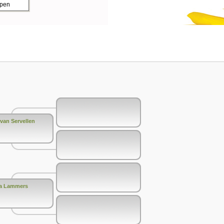
ppen
van Servellen
da Lammers