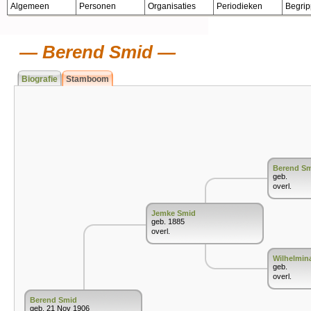
Algemeen
Personen
Organisaties
Periodieken
Begri
Berend Smid
Biografie
Stamboom
Berend S
geb.
overl.
Jemke Smid
geb. 1885
overl.
Wilhelmina
geb.
overl.
Berend Smid
geb. 21 Nov 1906