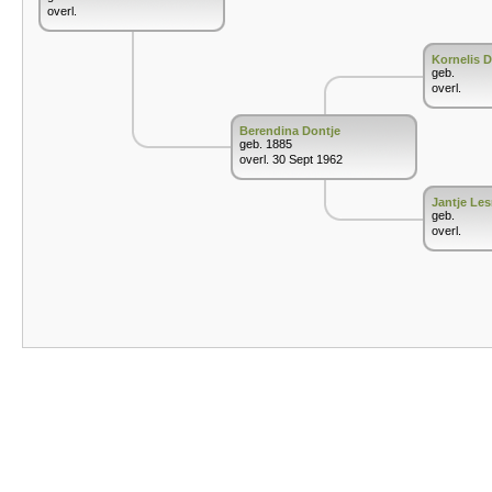
overl.
Kornelis D
geb.
overl.
Berendina Dontje
geb. 1885
overl. 30 Sept 1962
Jantje Le
geb.
overl.