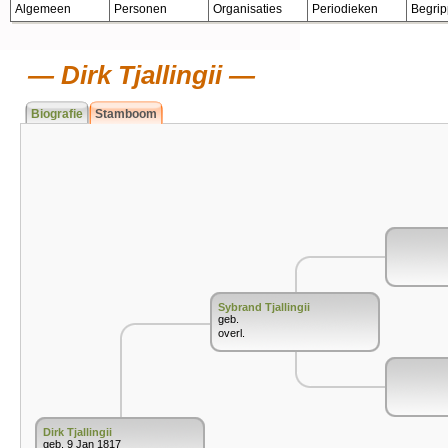
Algemeen
Personen
Organisaties
Periodieken
Begri
Dirk Tjallingii
Biografie
Stamboom
Sybrand Tjallingii
geb.
overl.
Dirk Tjallingii
geb. 9 Jan 1817