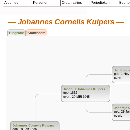
Algemeen
Personen
Organisaties
Periodieken
Begri
Johannes Cornelis Kuipers
Biografie
Stamboom
Jan Kuijpe
geb. 1 Nov
overl.
Jacobus Johannes Kuipers
geb. 1862
overl. 29 MEI 1945
Jannetje S
geb. 29 Ja
overl.
Johannes Cornelis Kuipers
geb. 29 Jan 1885