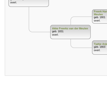
overl.
Freerk Ha
Meulen
geb. 1801
overl.
Akke Freerks van der Meulen
geb. 1831
overl.
Tjaltje Ar
geb. 1803
overl.