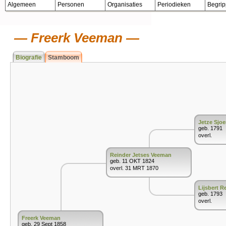
Algemeen
Personen
Organisaties
Periodieken
Begri
Freerk Veeman
Biografie
Stamboom
Jetze Sjo
geb. 1791
overl.
Reinder Jetses Veeman
geb. 11 OKT 1824
overl. 31 MRT 1870
Lijsbert R
geb. 1793
overl.
Freerk Veeman
geb. 29 Sept 1858