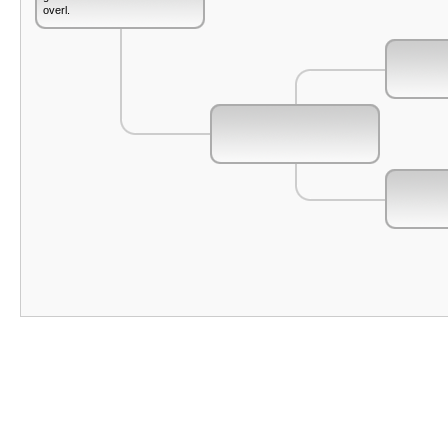
overl.