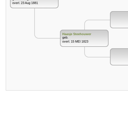
overl. 23 Aug 1881
Haasje Steehouwer
geb.
overl. 15 MEI 1823