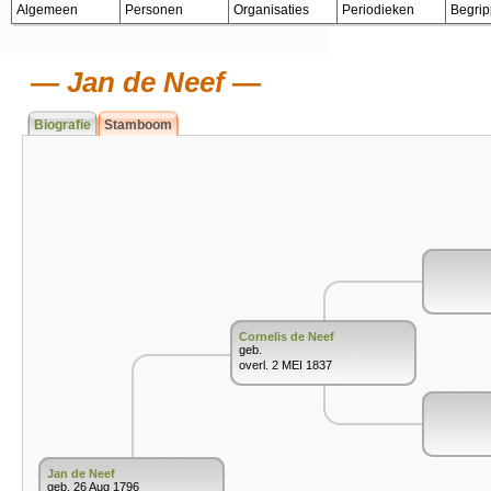
Algemeen
Personen
Organisaties
Periodieken
Begri
Jan de Neef
Biografie
Stamboom
Cornelis de Neef
geb.
overl. 2 MEI 1837
Jan de Neef
geb. 26 Aug 1796