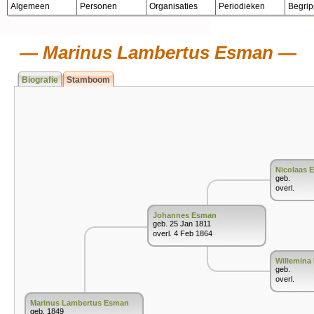
Algemeen
Personen
Organisaties
Periodieken
Begri
Marinus Lambertus Esman
Biografie
Stamboom
Nicolaas 
geb.
overl.
Johannes Esman
geb. 25 Jan 1811
overl. 4 Feb 1864
Willemina
geb.
overl.
Marinus Lambertus Esman
geb. 1849