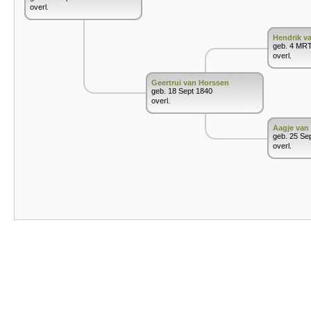
overl.
Hendrik v
geb. 4 MR
overl.
Geertrui van Horssen
geb. 18 Sept 1840
overl.
Aagje van 
geb. 25 Se
overl.