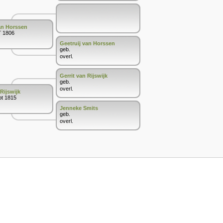
an Horssen
T 1806
Geetruij van Horssen
geb.
overl.
Gerrit van Rijswijk
geb.
overl.
Rijswijk
pt 1815
Jenneke Smits
geb.
overl.