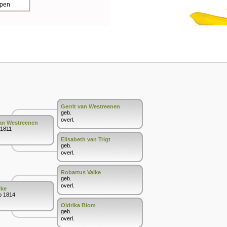
ppen
Gerrit van Westreenen
geb.
overl.
van Westreenen
 1811
Elisabeth van Trigt
geb.
overl.
Robartus Valke
geb.
overl.
lke
b 1814
Oldrika Blom
geb.
overl.