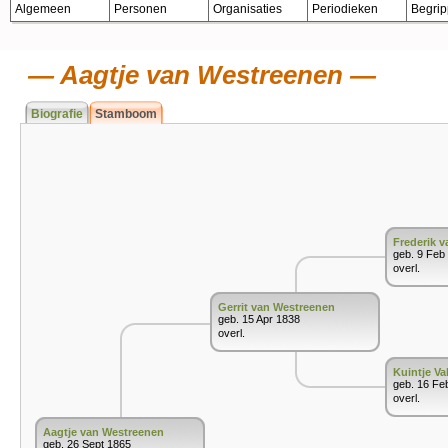
Algemeen
Personen
Organisaties
Periodieken
Begri
Aagtje van Westreenen
Biografie
Stamboom
Frederik 
geb. 9 Feb
overl.
Gerrit van Westreenen
geb. 15 Apr 1838
overl.
Kuintje Va
geb. 16 Fe
overl.
Aagtje van Westreenen
geb. 26 Sept 1865