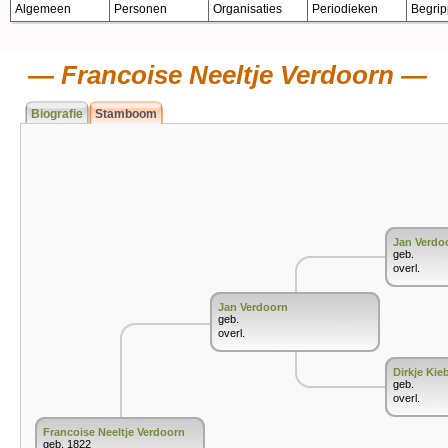
Algemeen
Personen
Organisaties
Periodieken
Begri
Francoise Neeltje Verdoorn
Biografie
Stamboom
Jan Verdo
geb.
overl.
Jan Verdoorn
geb.
overl.
Dirkje Ki
geb.
overl.
Francoise Neeltje Verdoorn
geb. 1822