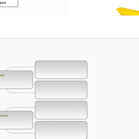
ppen
orn
eboom