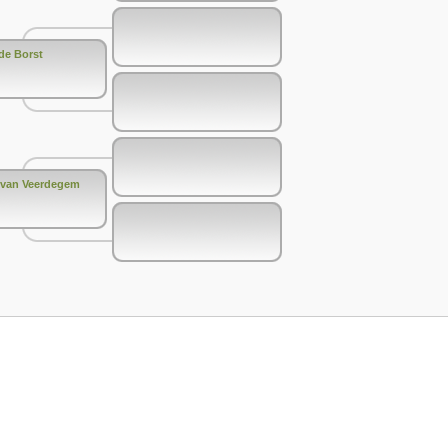
de Borst
 van Veerdegem