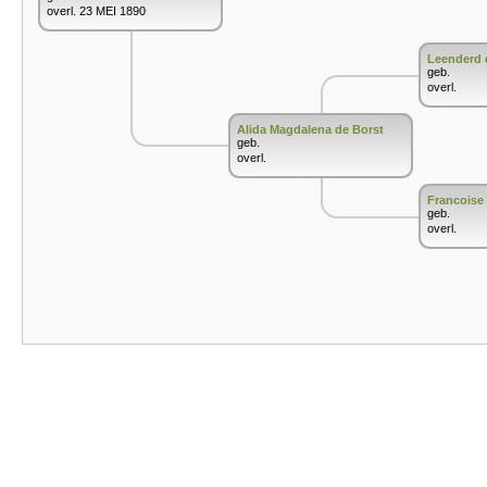
overl. 23 MEI 1890
Leenderd 
geb.
overl.
Alida Magdalena de Borst
geb.
overl.
Francoise
geb.
overl.