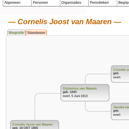
Algemeen
Personen
Organisaties
Periodieken
Begri
Cornelis Joost van Maaren
Biografie
Stamboom
Cornelis 
geb.
overl.
Gijsbertus van Maaren
geb. 1840
overl. 5 Juni 1913
Jacoba va
geb.
overl.
Cornelis Joost van Maaren
geb. 18 OKT 1865