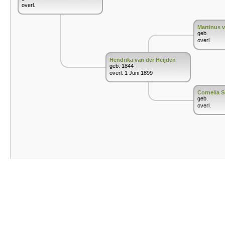
overl.
Martinus v
geb.
overl.
Hendrika van der Heijden
geb. 1844
overl. 1 Juni 1899
Cornelia 
geb.
overl.