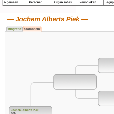
Algemeen
Personen
Organisaties
Periodieken
Begri
Jochem Alberts Piek
Biografie
Stamboom
Jochem Alberts Piek
geb.