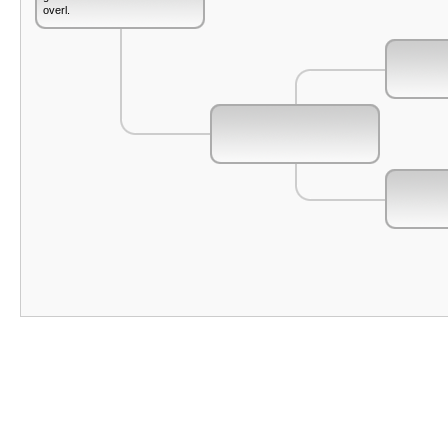
overl.