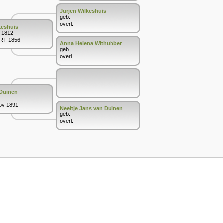
Jurjen Wilkeshuis
geb.
overl.
keshuis
i 1812
MRT 1856
Anna Helena Withubber
geb.
overl.
 Duinen
Nov 1891
Neeltje Jans van Duinen
geb.
overl.