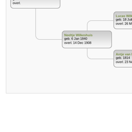
overl.
Lucas Wil
geb. 18 Jul
overl. 26 
Neeltje Wilkeshuis
geb. 6 Jan 1840
overl. 14 Dec 1908
Antje van
geb. 1814
overl. 23 