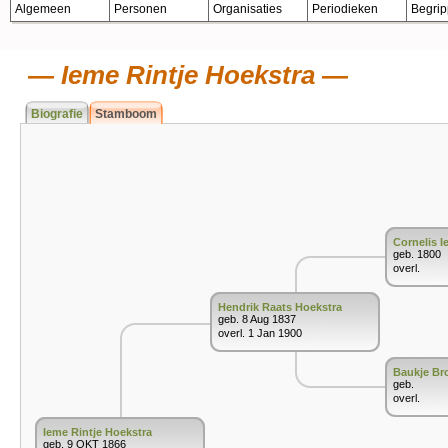
Algemeen
Personen
Organisaties
Periodieken
Begri
Ieme Rintje Hoekstra
Biografie
Stamboom
Cornelis 
geb. 1800
overl.
Hendrik Raats Hoekstra
geb. 8 Aug 1837
overl. 1 Jan 1900
Baukje Br
geb.
overl.
Ieme Rintje Hoekstra
geb. 9 OKT 1866