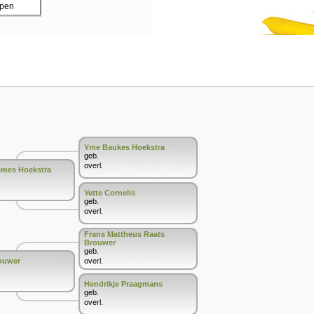
ppen
Yme Baukes Hoekstra
geb.
overl.
Iemes Hoekstra
Yette Cornelis
geb.
overl.
Frans Mattheus Raats
Brouwer
geb.
ouwer
overl.
Hendrikje Praagmans
geb.
overl.