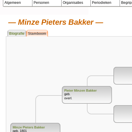
Algemeen
Personen
Organisaties
Periodieken
Begri
Minze Pieters Bakker
Biografie
Stamboom
Pieter Minzen Bakker
geb.
overl.
Minze Pieters Bakker
geb. 1801