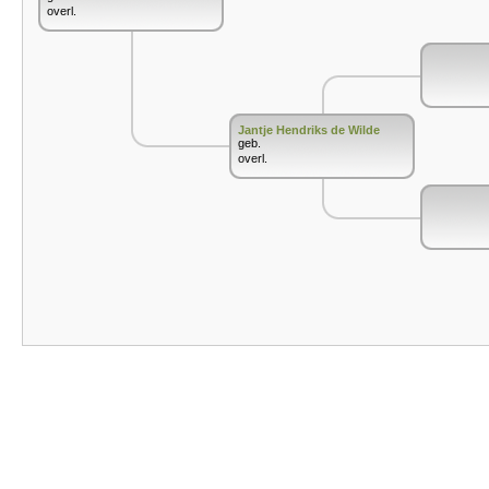
overl.
Jantje Hendriks de Wilde
geb.
overl.