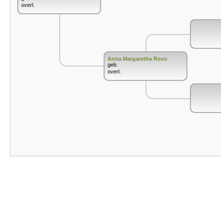
overl.
Anna Margaretha Roos
geb.
overl.