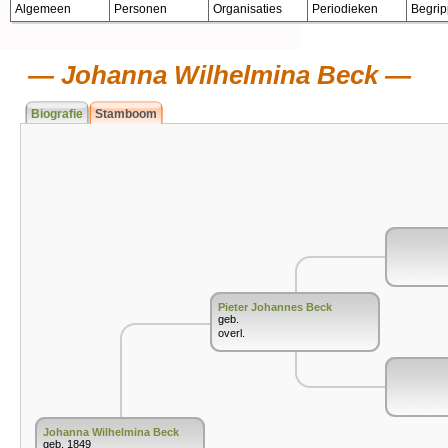
Algemeen
Personen
Organisaties
Periodieken
Begri
Johanna Wilhelmina Beck
Biografie
Stamboom
Pieter Johannes Beck
geb.
overl.
Johanna Wilhelmina Beck
geb. 1849