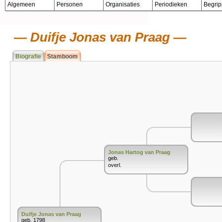
Algemeen
Personen
Organisaties
Periodieken
Begri
Duifje Jonas van Praag
Biografie
Stamboom
Jonas Hartog van Praag
geb.
overl.
Duifje Jonas van Praag
geb. 1798