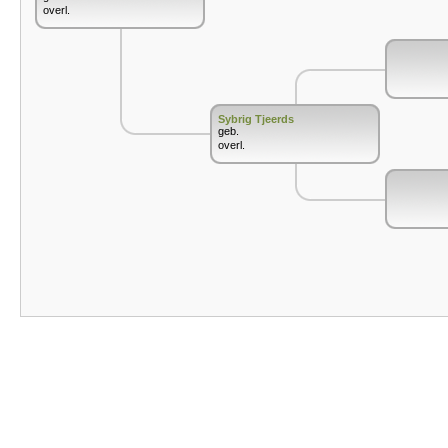
overl.
Sybrig Tjeerds
geb.
overl.