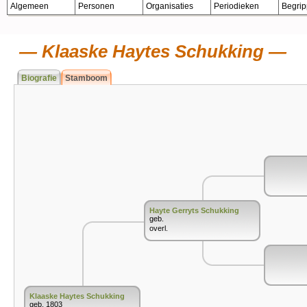
Algemeen
Personen
Organisaties
Periodieken
Begri
Klaaske Haytes Schukking
Biografie
Stamboom
Hayte Gerryts Schukking
geb.
overl.
Klaaske Haytes Schukking
geb. 1803