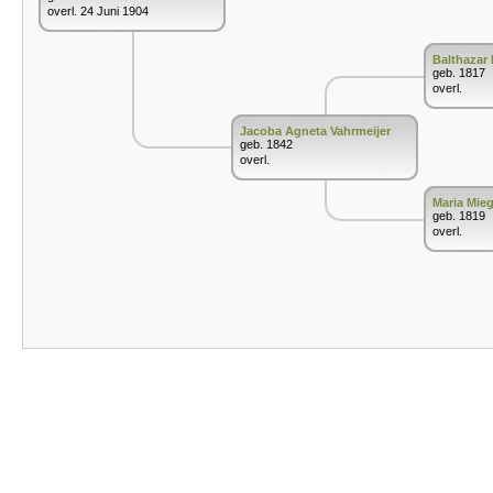
overl. 24 Juni 1904
Balthazar 
geb. 1817
overl.
Jacoba Agneta Vahrmeijer
geb. 1842
overl.
Maria Mie
geb. 1819
overl.