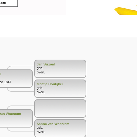
ppen
Jan Verzaal
geb.
overl.
l
Dec 1847
Grietje Houtijker
geb.
overl.
 van Woercum
Sanna van Woerkem
geb.
overl.