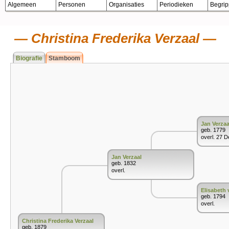
Algemeen
Personen
Organisaties
Periodieken
Begri
Christina Frederika Verzaal
Biografie
Stamboom
Jan Verzaa
geb. 1779
overl. 27 
Jan Verzaal
geb. 1832
overl.
Elisabeth
geb. 1794
overl.
Christina Frederika Verzaal
geb. 1879