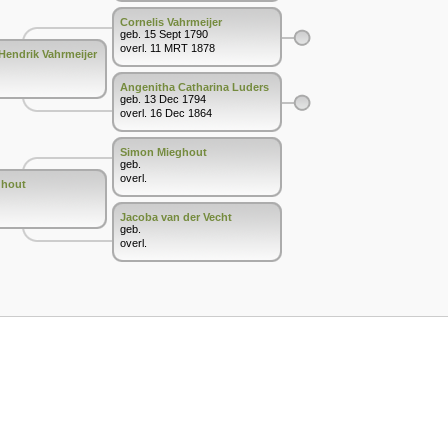
Cornelis Vahrmeijer
geb. 15 Sept 1790
overl. 11 MRT 1878
Hendrik Vahrmeijer
Angenitha Catharina Luders
geb. 13 Dec 1794
overl. 16 Dec 1864
Simon Mieghout
geb.
overl.
ghout
Jacoba van der Vecht
geb.
overl.