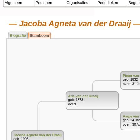
Algemeen
Personen
Organisaties
Periodieken
Begri
Jacoba Agneta van der Draaij
Biografie
Stamboom
Pieter van 
geb. 1832
overl. 31 J
Arie van der Draaij
geb. 1873
overl.
Aagje van
geb. 24 Ja
overl. 30 A
Jacoba Agneta van der Draaij
geb. 1903