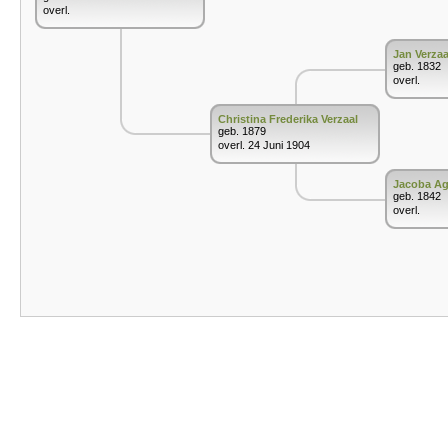
overl.
Jan Verzaa
geb. 1832
overl.
Christina Frederika Verzaal
geb. 1879
overl. 24 Juni 1904
Jacoba Ag
geb. 1842
overl.