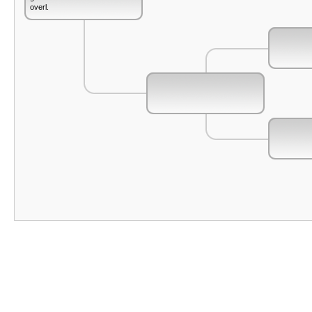
overl.