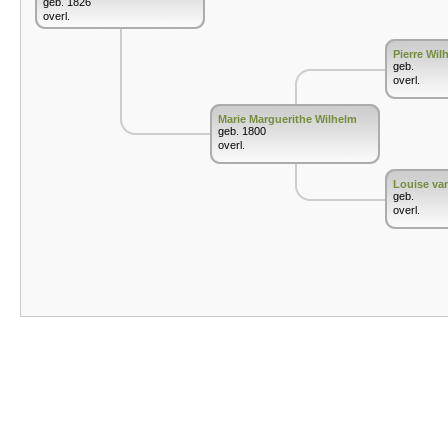
geb. 1826
overl.
Pierre Wil
geb.
overl.
Marie Marguerithe Wilhelm
geb. 1800
overl.
Louise va
geb.
overl.