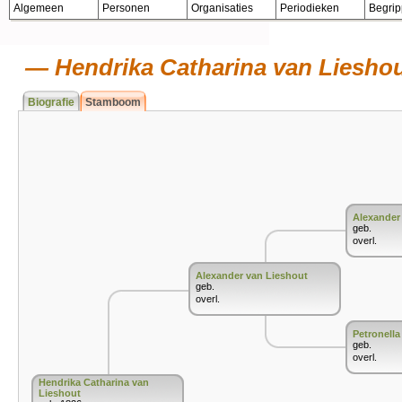
Algemeen
Personen
Organisaties
Periodieken
Begri
Hendrika Catharina van Liesho
Biografie
Stamboom
Alexander
geb.
overl.
Alexander van Lieshout
geb.
overl.
Petronell
geb.
overl.
Hendrika Catharina van
Lieshout