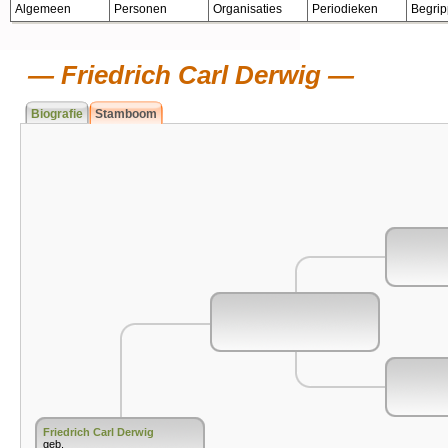
Algemeen
Personen
Organisaties
Periodieken
Begri
Friedrich Carl Derwig
Biografie
Stamboom
Friedrich Carl Derwig
geb.