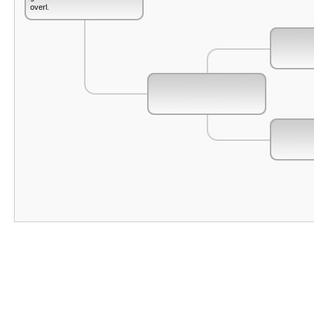
overl.