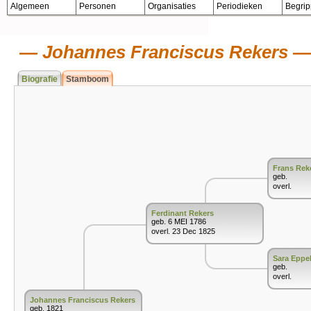
Algemeen
Personen
Organisaties
Periodieken
Begri
Johannes Franciscus Rekers
Biografie
Stamboom
Frans Rek
geb.
overl.
Ferdinant Rekers
geb. 6 MEI 1786
overl. 23 Dec 1825
Sara Eppe
geb.
overl.
Johannes Franciscus Rekers
geb. 1821