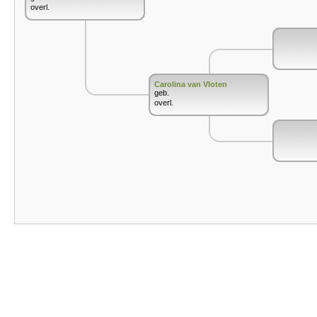
overl.
Carolina van Vloten
geb.
overl.