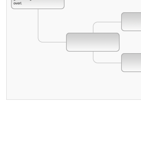
overl.