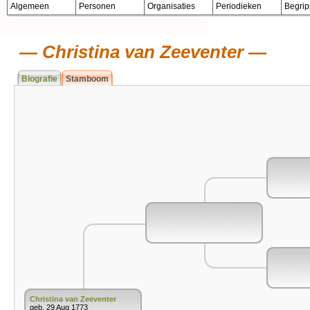
Algemeen
Personen
Organisaties
Periodieken
Begri
Christina van Zeeventer
Biografie
Stamboom
Christina van Zeeventer
geb. 29 Aug 1773