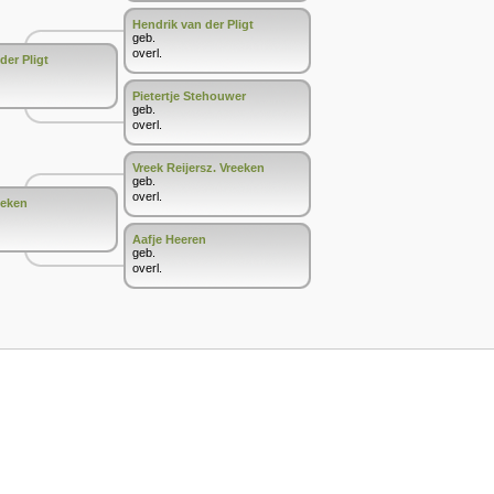
Hendrik van der Pligt
geb.
overl.
der Pligt
Pietertje Stehouwer
geb.
overl.
Vreek Reijersz. Vreeken
geb.
overl.
eeken
Aafje Heeren
geb.
overl.