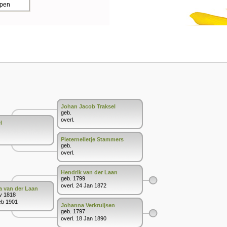
ppen
Johan Jacob Traksel
geb.
overl.
l
Pieternelletje Stammers
geb.
overl.
Hendrik van der Laan
geb. 1799
overl. 24 Jan 1872
a van der Laan
v 1818
eb 1901
Johanna Verkruijsen
geb. 1797
overl. 18 Jan 1890