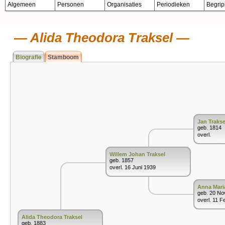
Algemeen
Personen
Organisaties
Periodieken
Begri
Alida Theodora Traksel
Biografie
Stamboom
Jan Trakse
geb. 1814
overl.
Willem Johan Traksel
geb. 1857
overl. 16 Juni 1939
Anna Mari
geb. 20 No
overl. 11 F
Alida Theodora Traksel
geb. 1883