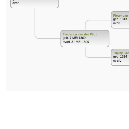
overl.
Pieter van 
geb. 1813
overl.
Frederica van der Pligt
geb. 7 MEI 1860
overl. 31 MEI 1890
Trijntje Vr
geb. 1824
overl.