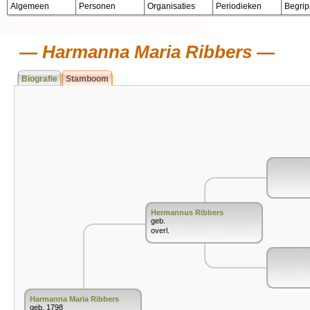
Algemeen
Personen
Organisaties
Periodieken
Begri
Harmanna Maria Ribbers
Biografie
Stamboom
Hermannus Ribbers
geb.
overl.
Harmanna Maria Ribbers
geb. 1798