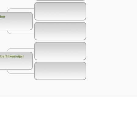
cher
ba Titkemeijjer