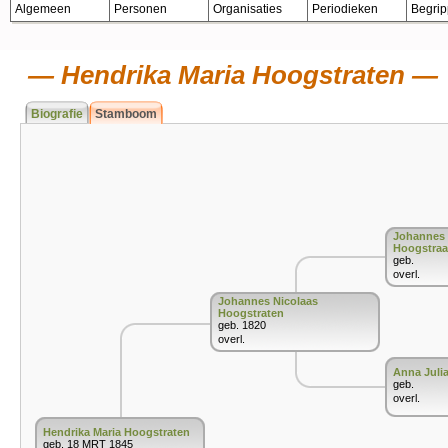
Algemeen
Personen
Organisaties
Periodieken
Begri
Hendrika Maria Hoogstraten
Biografie
Stamboom
Johannes 
Hoogstraa
geb.
overl.
Johannes Nicolaas
Hoogstraten
geb. 1820
overl.
Anna Juli
geb.
overl.
Hendrika Maria Hoogstraten
geb. 18 MRT 1845