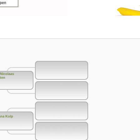
ppen
Nicolaas
ten
ana Kolp