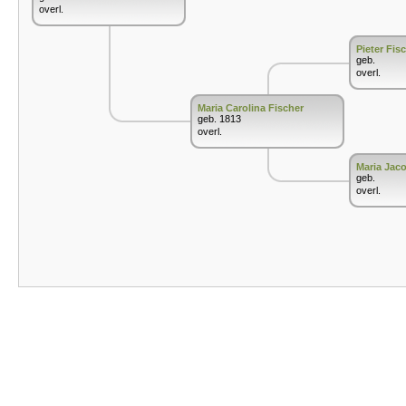
overl.
Pieter Fis
geb.
overl.
Maria Carolina Fischer
geb. 1813
overl.
Maria Jaco
geb.
overl.