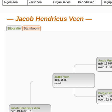
Algemeen
Personen
Organisaties
Periodieken
Begri
Jacob Hendricus Veen
Biografie
Stamboom
Jacob Vee
geb. 12 M
overl. 4 Jul
Jacob Veen
geb. 1845
overl.
Bregje Sc
geb. 10 Jul
overl. 22 S
Jacob Hendricus Veen
geb. 19 Juni 1879