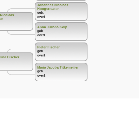
Johannes Nicolaas
Hoogstraaten
geb.
Nicolaas
overl.
en
Anna Juliana Kolp
geb.
overl.
Pieter Fischer
geb.
overl.
lina Fischer
Maria Jacoba Titkemeijjer
geb.
overl.