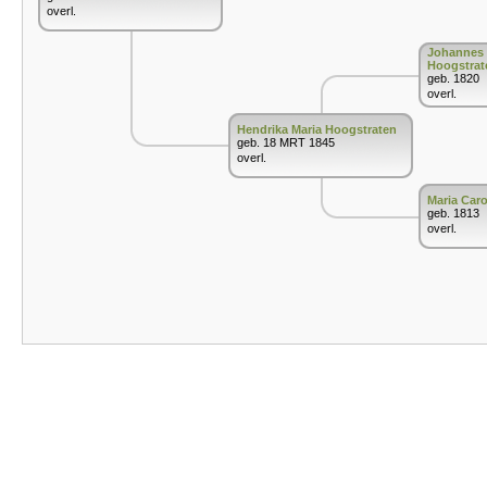
overl.
Johannes 
Hoogstrat
geb. 1820
overl.
Hendrika Maria Hoogstraten
geb. 18 MRT 1845
overl.
Maria Caro
geb. 1813
overl.