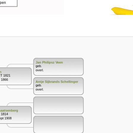
ppen
Jan Philipsz Veen
geb.
overl.
n
RT 1821
i 1866
Antje Sijbrands Schellinger
geb.
overl.
haatsenberg
i 1814
ept 1908