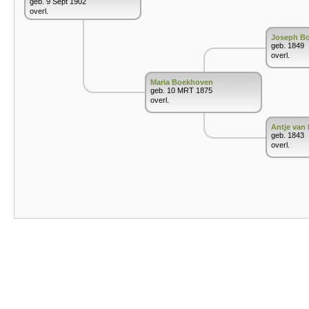
geb. 9 Sept 1902
overl.
Joseph B
geb. 1849
overl.
Maria Boekhoven
geb. 10 MRT 1875
overl.
Antje van 
geb. 1843
overl.