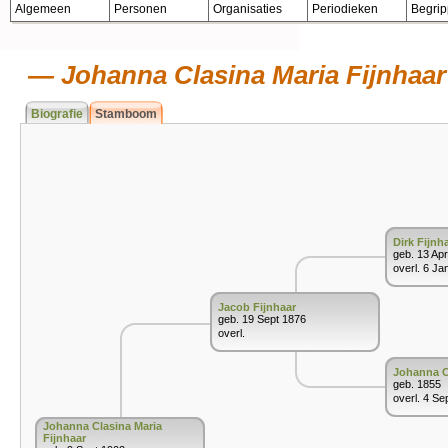
Algemeen
Personen
Organisaties
Periodieken
Begri
Johanna Clasina Maria Fijnhaar
Biografie
Stamboom
Dirk Fijnh
geb. 13 Ap
overl. 6 Ja
Jacob Fijnhaar
geb. 19 Sept 1876
overl.
Johanna C
geb. 1855
overl. 4 Se
Johanna Clasina Maria
Fijnhaar