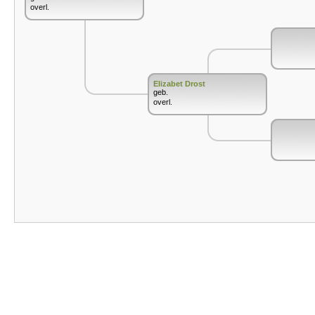
overl.
Elizabet Drost
geb.
overl.