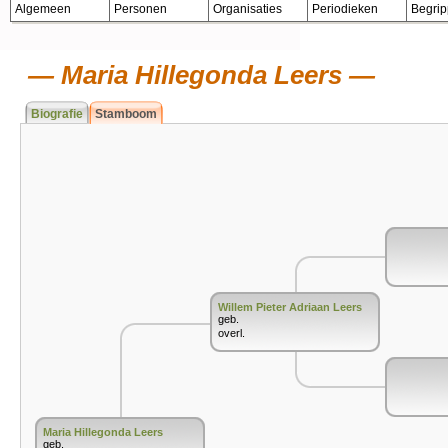
Algemeen
Personen
Organisaties
Periodieken
Begri
Maria Hillegonda Leers
Biografie
Stamboom
Willem Pieter Adriaan Leers
geb.
overl.
Maria Hillegonda Leers
geb.