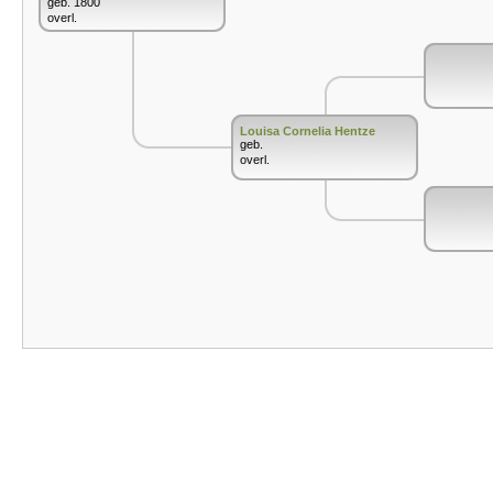
geb. 1800
overl.
Louisa Cornelia Hentze
geb.
overl.