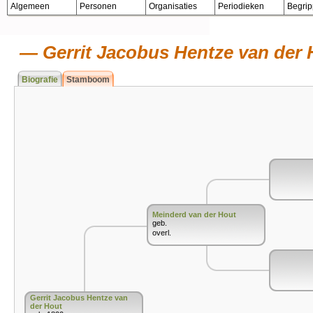
Algemeen
Personen
Organisaties
Periodieken
Begri
Gerrit Jacobus Hentze van der 
Biografie
Stamboom
Meinderd van der Hout
geb.
overl.
Gerrit Jacobus Hentze van
der Hout