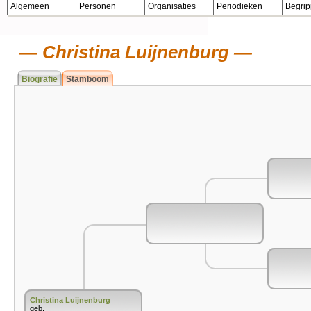
Algemeen
Personen
Organisaties
Periodieken
Begri
Christina Luijnenburg
Biografie
Stamboom
Christina Luijnenburg
geb.