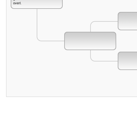
overl.