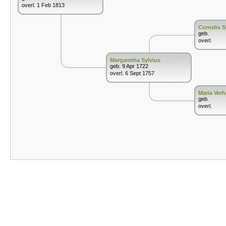
overl. 1 Feb 1813
Cornelis S
geb.
overl.
Margaretha Sylvius
geb. 9 Apr 1722
overl. 6 Sept 1757
Maria Ve
geb.
overl.