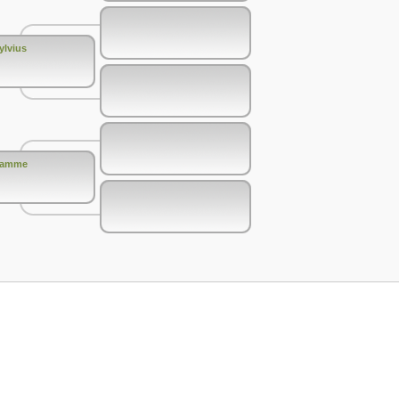
ylvius
rhamme