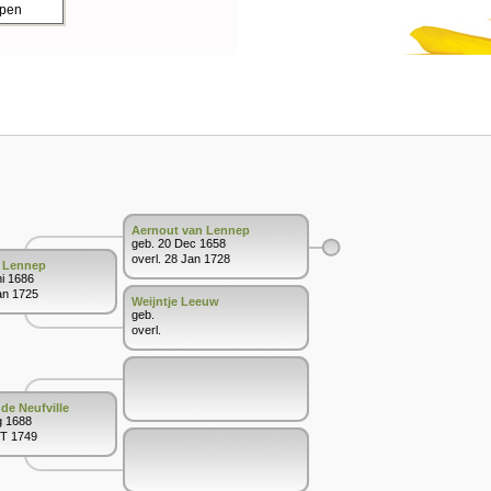
ppen
Aernout van Lennep
geb. 20 Dec 1658
overl. 28 Jan 1728
 Lennep
ni 1686
an 1725
Weijntje Leeuw
geb.
overl.
 de Neufville
g 1688
KT 1749