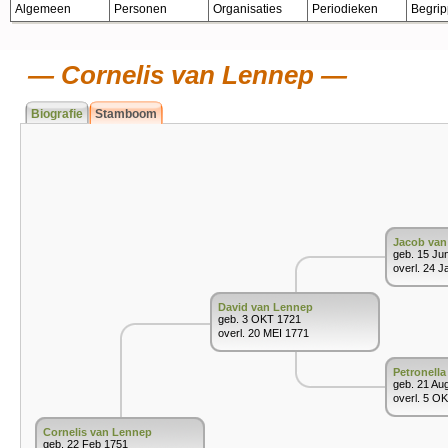
Algemeen
Personen
Organisaties
Periodieken
Begri
Cornelis van Lennep
Biografie
Stamboom
Jacob van
geb. 15 Ju
overl. 24 J
David van Lennep
geb. 3 OKT 1721
overl. 20 MEI 1771
Petronella
geb. 21 Au
overl. 5 O
Cornelis van Lennep
geb. 22 Feb 1751