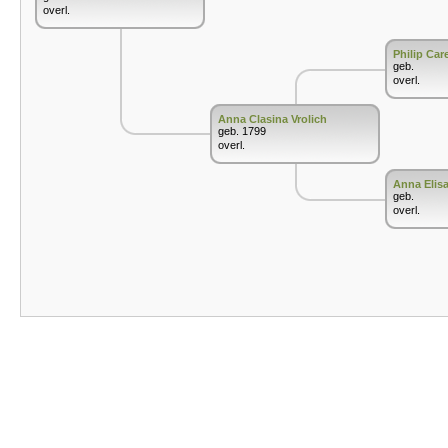
overl.
Philip Care
geb.
overl.
Anna Clasina Vrolich
geb. 1799
overl.
Anna Elis
geb.
overl.