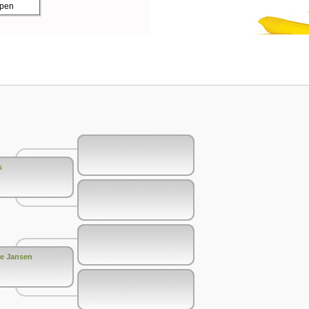
ppen
s
je Jansen