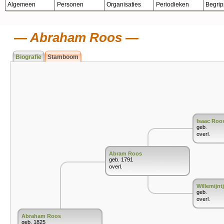
Algemeen
Personen
Organisaties
Periodieken
Begri
Abraham Roos
Biografie
Stamboom
Isaac Roo
geb.
overl.
Abram Roos
geb. 1791
overl.
Willemijnt
geb.
overl.
Abraham Roos
geb. 1825