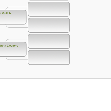
l Vrolich
abeth Zwagers