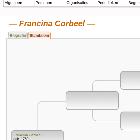
Algemeen
Personen
Organisaties
Periodieken
Begri
Francina Corbeel
Biografie
Stamboom
Francina Corbeel
geb. 1780