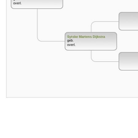
overl.
Sytske Martens Dijkstra
geb.
overl.