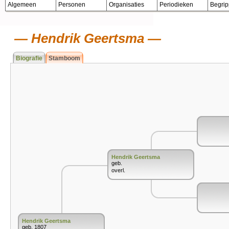
Algemeen
Personen
Organisaties
Periodieken
Begri
Hendrik Geertsma
Biografie
Stamboom
Hendrik Geertsma
geb.
overl.
Hendrik Geertsma
geb. 1807