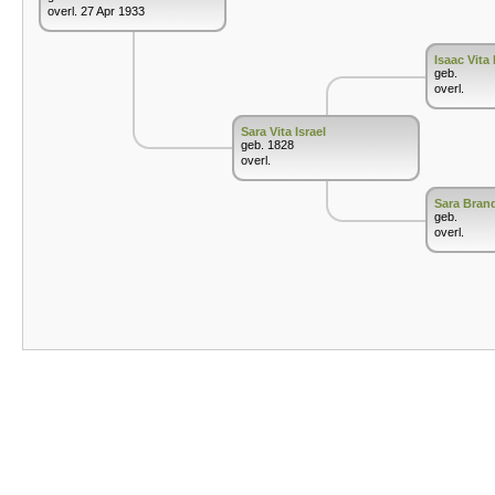
overl. 27 Apr 1933
Isaac Vita 
geb.
overl.
Sara Vita Israel
geb. 1828
overl.
Sara Bran
geb.
overl.