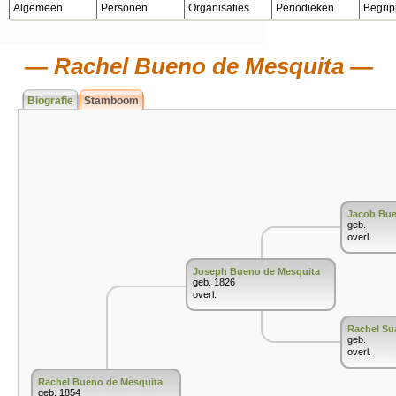
Algemeen
Personen
Organisaties
Periodieken
Begri
Rachel Bueno de Mesquita
Biografie
Stamboom
Jacob Bue
geb.
overl.
Joseph Bueno de Mesquita
geb. 1826
overl.
Rachel Su
geb.
overl.
Rachel Bueno de Mesquita
geb. 1854