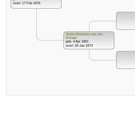
overl. 17 Feb 1876
Jitske Reinders van der
Schaaf
geb. 4 Apr 1801
overl. 28 Jan 1873