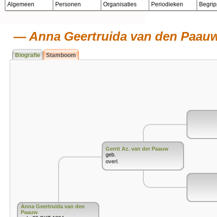
Algemeen
Personen
Organisaties
Periodieken
Begri
Anna Geertruida van den Paau
Biografie
Stamboom
Gerrit Az. van der Paauw
geb.
overl.
Anna Geertruida van den
Paauw