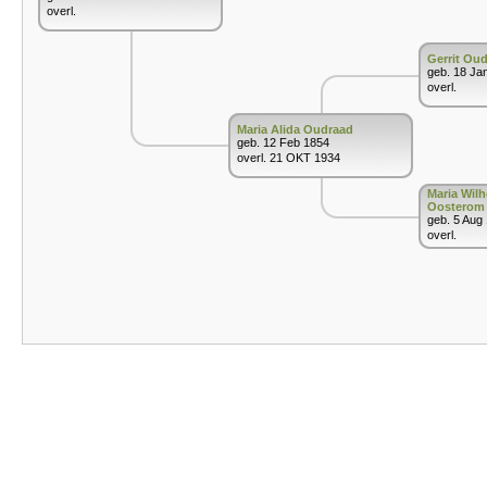
overl.
Gerrit Ou
geb. 18 Ja
overl.
Maria Alida Oudraad
geb. 12 Feb 1854
overl. 21 OKT 1934
Maria Wil
Oosterom
geb. 5 Aug
overl.