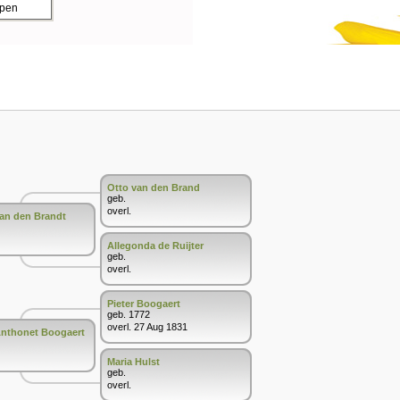
ppen
Otto van den Brand
geb.
overl.
van den Brandt
Allegonda de Ruijter
geb.
overl.
Pieter Boogaert
geb. 1772
overl. 27 Aug 1831
Anthonet Boogaert
Maria Hulst
geb.
overl.