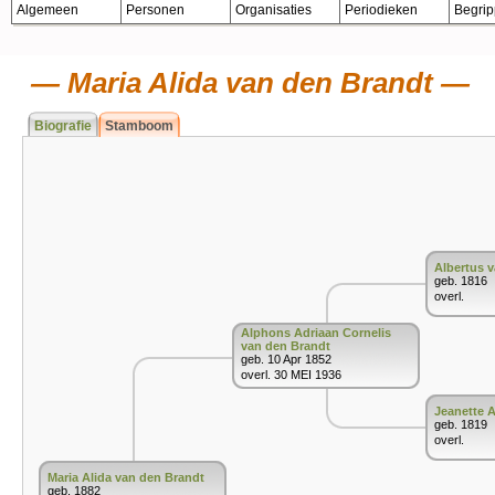
Algemeen
Personen
Organisaties
Periodieken
Begri
Maria Alida van den Brandt
Biografie
Stamboom
Albertus 
geb. 1816
overl.
Alphons Adriaan Cornelis
van den Brandt
geb. 10 Apr 1852
overl. 30 MEI 1936
Jeanette 
geb. 1819
overl.
Maria Alida van den Brandt
geb. 1882