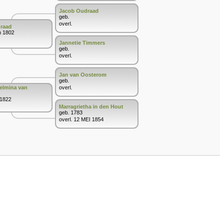
Jacob Oudraad
geb.
overl.
draad
n 1802
Jannetie Timmers
geb.
overl.
Jan van Oosterom
geb.
helmina van
overl.
 1822
Marragrietha in den Hout
geb. 1783
overl. 12 MEI 1854