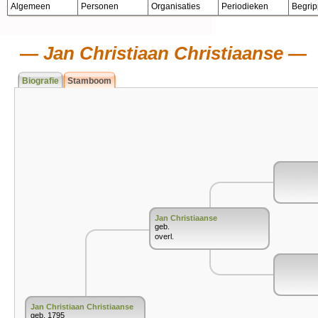
Algemeen
Personen
Organisaties
Periodieken
Begri
Jan Christiaan Christiaanse
Biografie
Stamboom
Jan Christiaanse
geb.
overl.
Jan Christiaan Christiaanse
geb. 1795