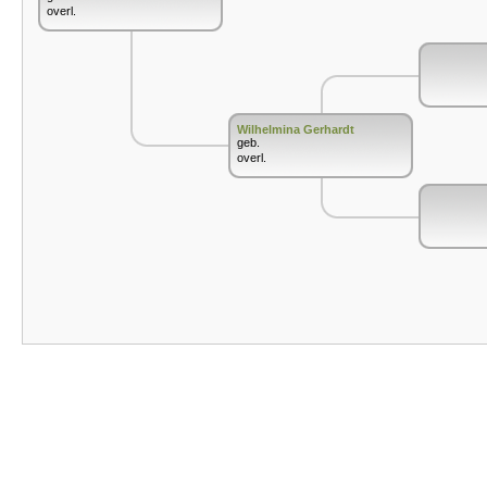
overl.
Wilhelmina Gerhardt
geb.
overl.