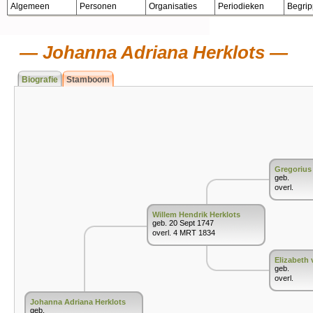
Algemeen
Personen
Organisaties
Periodieken
Begri
Johanna Adriana Herklots
Biografie
Stamboom
Gregorius
geb.
overl.
Willem Hendrik Herklots
geb. 20 Sept 1747
overl. 4 MRT 1834
Elizabeth
geb.
overl.
Johanna Adriana Herklots
geb.