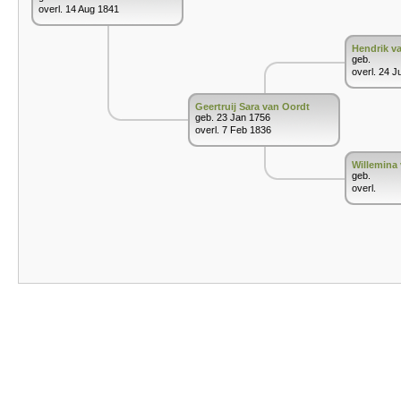
overl. 14 Aug 1841
Hendrik v
geb.
overl. 24 J
Geertruij Sara van Oordt
geb. 23 Jan 1756
overl. 7 Feb 1836
Willemina
geb.
overl.