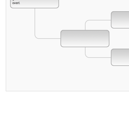
overl.