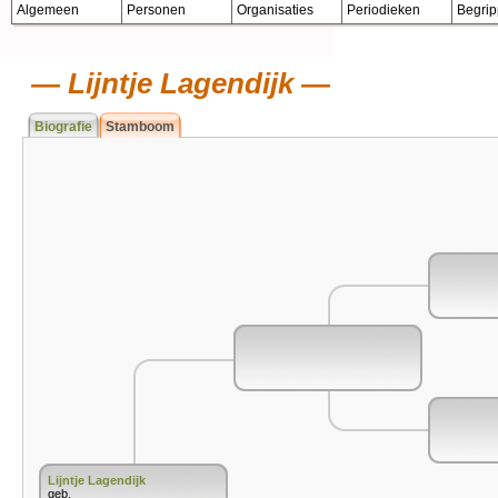
Algemeen
Personen
Organisaties
Periodieken
Begri
Lijntje Lagendijk
Biografie
Stamboom
Lijntje Lagendijk
geb.